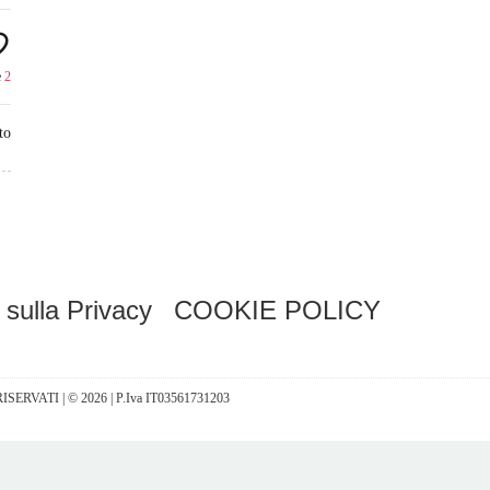
e
2
to
 sulla Privacy
COOKIE POLICY
I RISERVATI | © 2026 | P.Iva IT03561731203