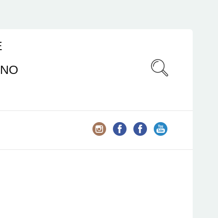
E
ANO