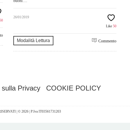
buoni....
26/01/2019
50
Like
50
to
Modalità Lettura
Commento
 sulla Privacy
COOKIE POLICY
I RISERVATI | © 2026 | P.Iva IT03561731203