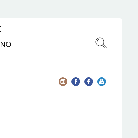
E
ANO