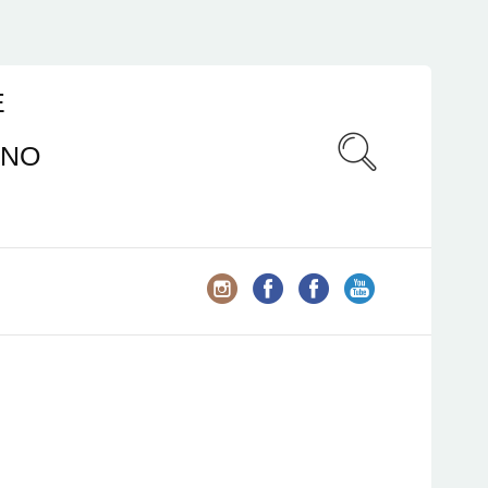
E
ANO