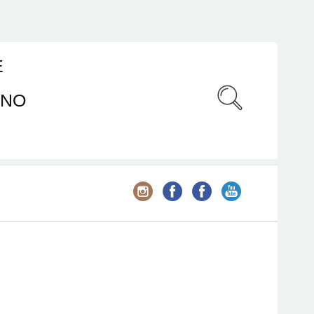
E
ANO