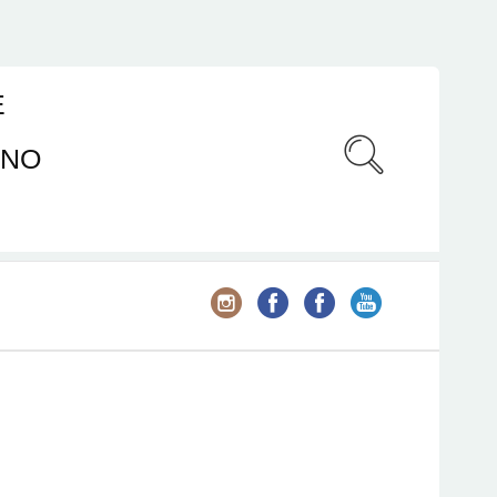
E
ANO