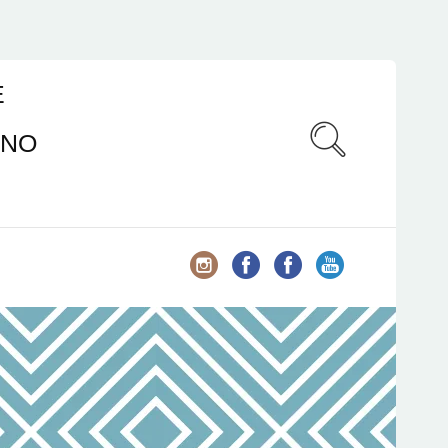
E
ANO