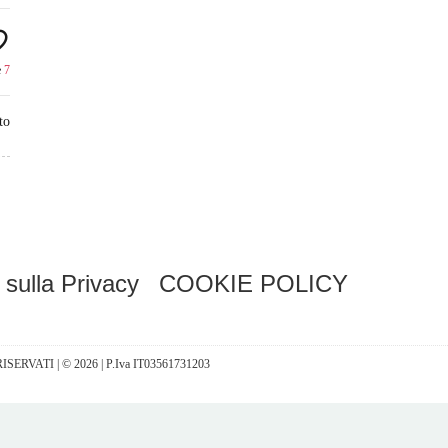
e
7
to
 sulla Privacy
COOKIE POLICY
I RISERVATI | © 2026 | P.Iva IT03561731203