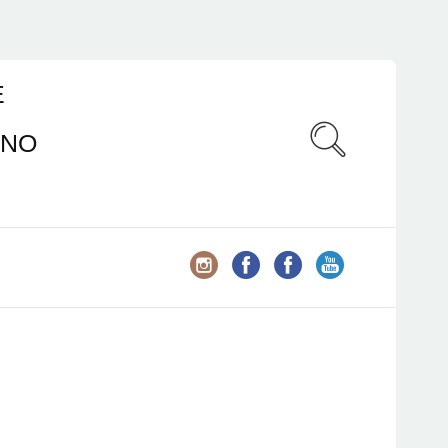
E
ANO