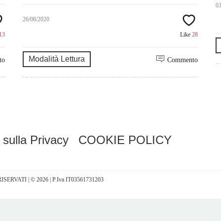
0
26/08/2020
13
Like
28
Modalità Lettura
to
Commento
 sulla Privacy
COOKIE POLICY
I RISERVATI | © 2026 | P.Iva IT03561731203