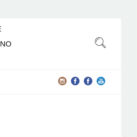
E
ANO