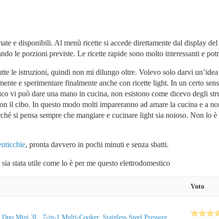
te e disponibili. Al menù ricette si accede direttamente dal display del 
cando le porzioni previste. Le ricette rapide sono molto interessanti e potret
utte le istruzioni, quindi non mi dilungo oltre. Volevo solo darvi un’ide
mente e sperimentare finalmente anche con ricette light. In un certo sens
tico vi può dare una mano in cucina, non esistono come dicevo degli st
con il cibo. In questo modo molti impareranno ad amare la cucina e a non
erché si pensa sempre che mangiare e cucinare light sia noioso. Non lo è
enticchie
, pronta davvero in pochi minuti e senza sbatti.
 sia stata utile come lo è per me questo elettrodomestico
Voto
r Duo Mini 3L, 7-in-1 Multi-Cooker, Stainless Steel Pressure...