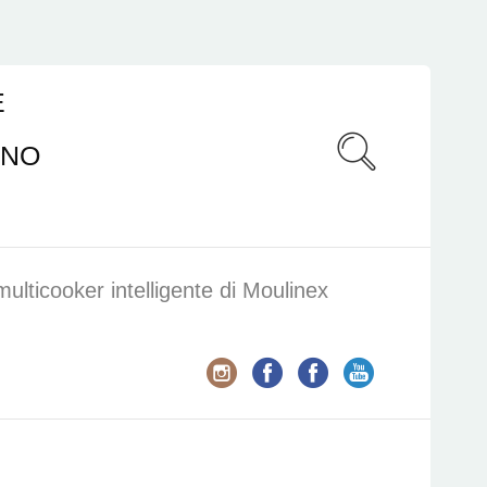
E
ANO
ulticooker intelligente di Moulinex