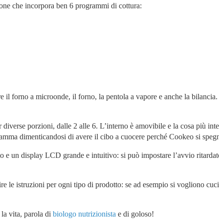
ne che incorpora ben 6 programmi di cottura:
re il forno a microonde, il forno, la pentola a vapore e anche la bilancia
r diverse porzioni, dalle 2 alle 6. L’interno è amovibile e la cosa più in
gramma dimenticandosi di avere il cibo a cuocere perché Cookeo si spegner
 un display LCD grande e intuitivo: si può impostare l’avvio ritardato e
re le istruzioni per ogni tipo di prodotto: se ad esempio si vogliono cu
la vita, parola di
biologo nutrizionista
e di goloso!