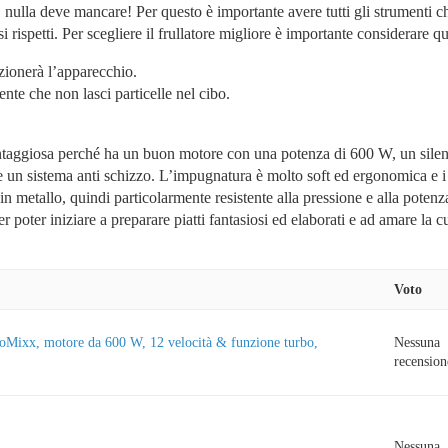
 nulla deve mancare! Per questo è importante avere tutti gli strumenti ch
rispetti. Per scegliere il frullatore migliore è importante considerare que
nzionerà l’apparecchio.
ente che non lasci particelle nel cibo.
aggiosa perché ha un buon motore con una potenza di 600 W, un silenziato
 e un sistema anti schizzo. L’impugnatura è molto soft ed ergonomica e i
e è in metallo, quindi particolarmente resistente alla pressione e alla pote
er poter iniziare a preparare piatti fantasiosi ed elaborati e ad amare la
Voto
goMixx, motore da 600 W, 12 velocità & funzione turbo,
Nessuna
recension
Nessuna