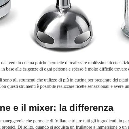
a avere in cucina poiché permette di realizzare moltissime ricette sfizi
à in base alle esigenze di ogni persona e spesso è molto difficile trovare 
ali sono gli strumenti che utilizzo di più in cucina per preparare dei piatt
 Con questi strumenti è possibile realizzare ricette sensazionali e avere u
ne e il mixer: la differenza
neggevole che permette di frullare e tritare tutti gli ingredienti, in par
ullati proteici. Di solito, quando si acquista un frullatore a immersione o u