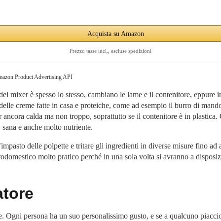
Acquista su Amazon
Prezzo tasse incl., escluse spedizioni
Amazon Product Advertising API
 del mixer è spesso lo stesso, cambiano le lame e il contenitore, eppure i
elle creme fatte in casa e proteiche, come ad esempio il burro di mandorl
r ancora calda ma non troppo, soprattutto se il contenitore è in plastica. 
a, sana e anche molto nutriente.
l’impasto delle polpette e tritare gli ingredienti in diverse misure fino ad a
odomestico molto pratico perché in una sola volta si avranno a disposizi
atore
e. Ogni persona ha un suo personalissimo gusto, e se a qualcuno piaccion