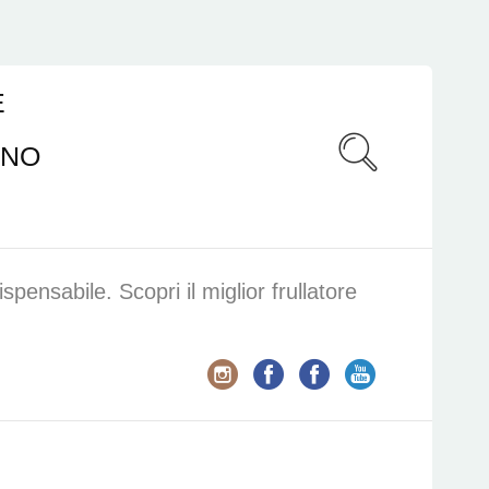
E
ANO
spensabile. Scopri il miglior frullatore