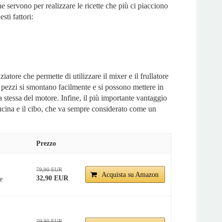
e servono per realizzare le ricette che più ci piacciono
sti fattori:
re che permette di utilizzare il mixer e il frullatore
 pezzi si smontano facilmente e si possono mettere in
nza stessa del motore. Infine, il più importante vantaggio
 cucina e il cibo, che va sempre considerato come un
Prezzo
79,90 EUR
Acquista su Amazon
32,90 EUR
e
29,90 EUR