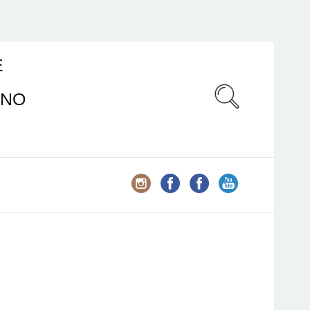
E
ANO