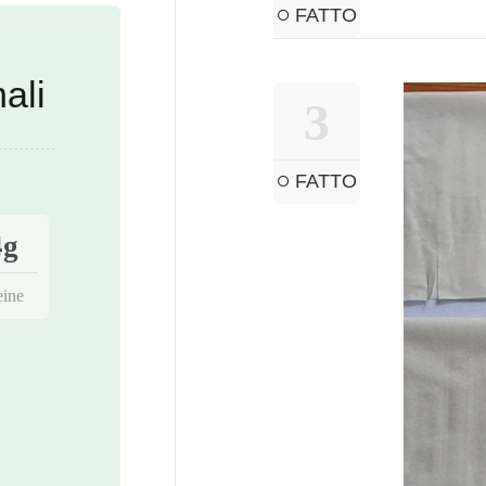
FATTO
ali
3
FATTO
4g
eine