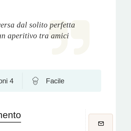
rsa dal solito perfetta
n aperitivo tra amici
oni 4
Facile
mento