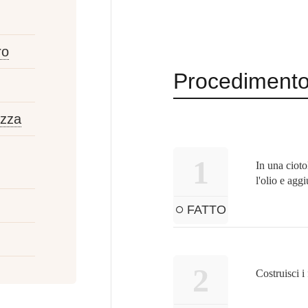
ro
Procediment
izza
1
In una ciot
l'olio e aggi
FATTO
2
Costruisci i