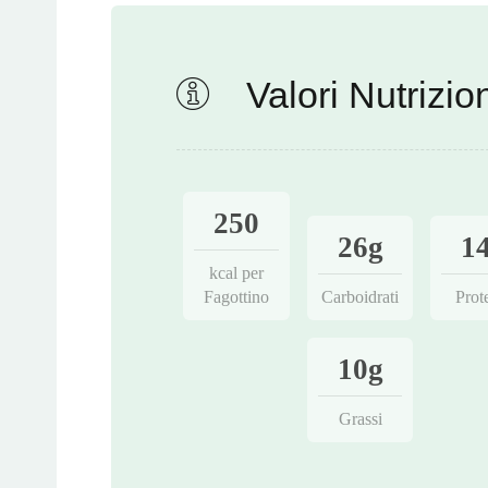
Valori Nutrizion
250
26g
1
kcal per
Fagottino
Carboidrati
Prot
10g
Grassi