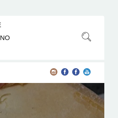
E
ANO