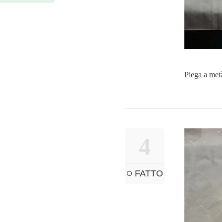
Piega a metà 
4
FATTO