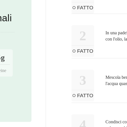
FATTO
ali
2
In una padell
con l'olio, 
FATTO
5g
eine
3
Mescola bene
l'acqua quas
FATTO
4
Condisci co