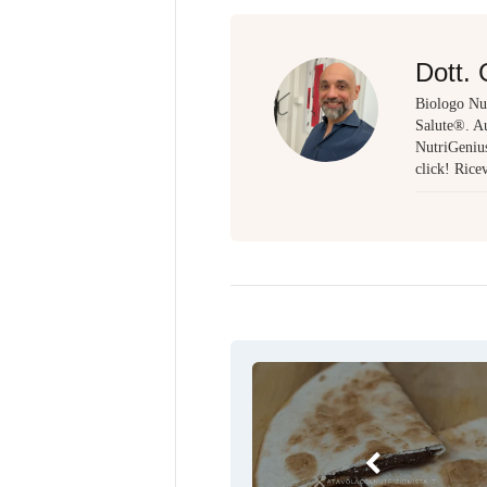
Dott. 
Biologo Nut
Salute®. Au
NutriGenius,
click! Rice