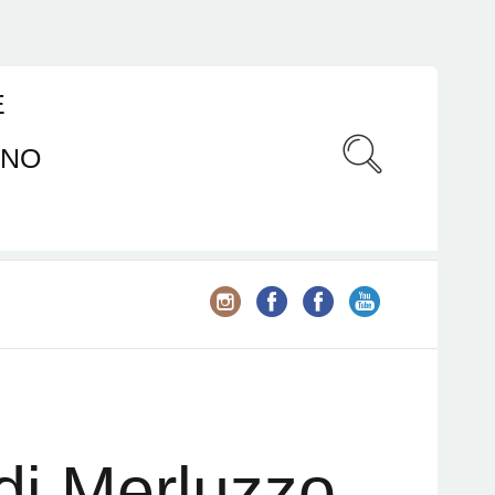
E
ANO
 di Merluzzo