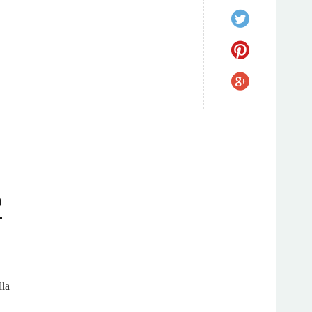
o
lla