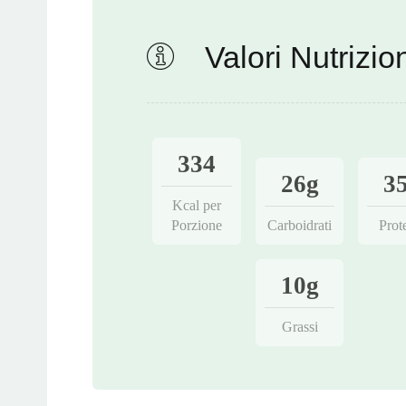
Valori Nutrizion
334
26g
3
Kcal per
Porzione
Carboidrati
Prot
10g
Grassi