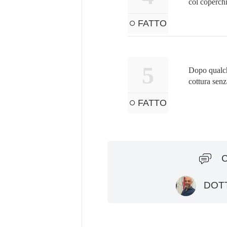
col coperch
FATTO
5
Dopo qualche
cottura sen
FATTO
DOTT