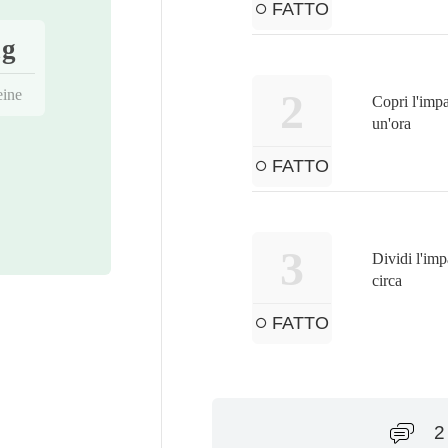
FATTO
1g
2
eine
Copri l'impa
un'ora
FATTO
3
Dividi l'imp
circa
FATTO
2