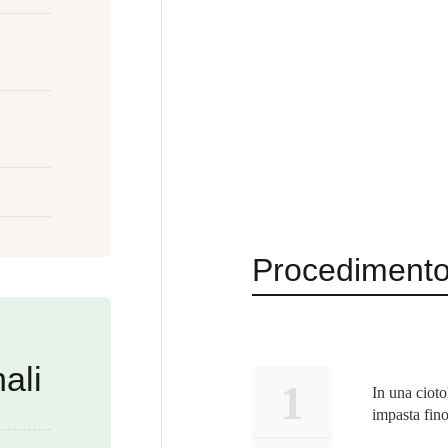
Procediment
ali
1
In una ciotol
impasta fin