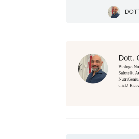
DOTT
Dott. 
Biologo Nut
Salute®. Au
NutriGenius,
click! Rice