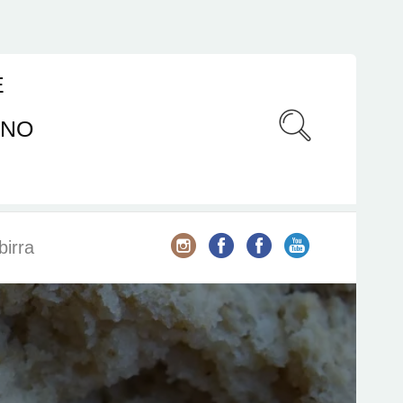
E
ANO
birra