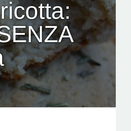
ricotta:
e SENZA
a