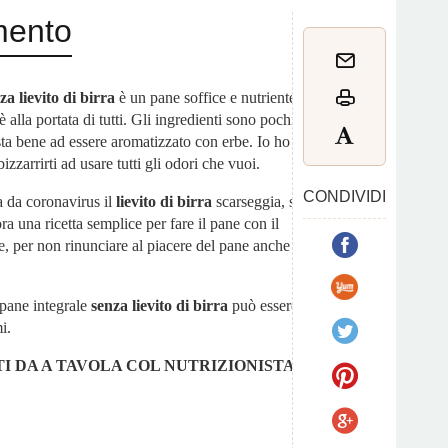
mento
za lievito di birra
è un pane soffice e nutriente.
 alla portata di tutti. Gli ingredienti sono pochi e
sta bene ad essere aromatizzato con erbe. Io ho
zzarrirti ad usare tutti gli odori che vuoi.
CONDIVIDI
a da coronavirus il
lievito di birra
scarseggia, sia
ra una ricetta semplice per fare il pane con il
ate, per non rinunciare al piacere del pane anche ai
 pane integrale
senza lievito di birra
può essere
i.
I DA A TAVOLA COL NUTRIZIONISTA