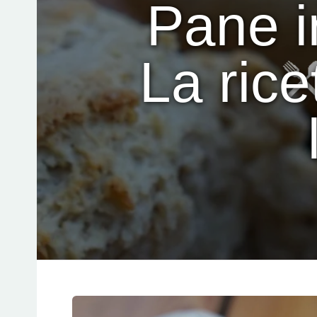
Pane in
La ric