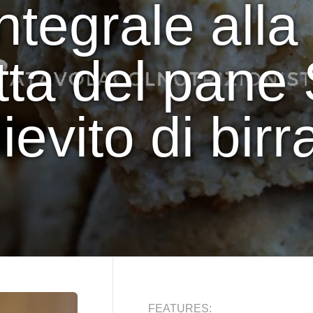
tegrale alla 
etta del pan
lievito di birr
FEATURES: