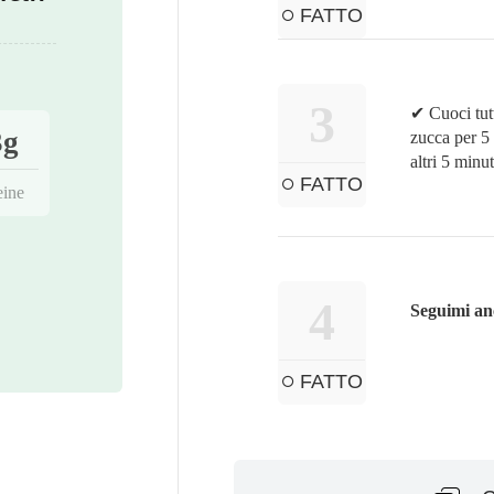
FATTO
3
✔ Cuoci tutt
3g
zucca per 5
altri 5 minu
FATTO
eine
4
Seguimi an
FATTO