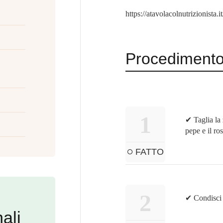
https://atavolacolnutrizionista.i
Procediment
1
✔ Taglia la z
pepe e il ro
FATTO
2
✔ Condisci i
ali