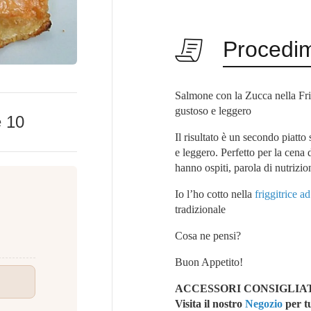
Procedi
Salmone con la Zucca nella Frig
gustoso e leggero
e
10
Il risultato è un secondo piat
e leggero. Perfetto per la cena 
hanno ospiti, parola di nutrizio
Io l’ho cotto nella
friggitrice ad
tradizionale
Cosa ne pensi?
Buon Appetito!
ACCESSORI CONSIGLIAT
Vi
sita il nostro
Negozio
per tu