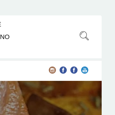
E
ANO