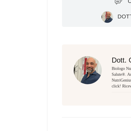
DOTT
Dott. 
Biologo Nut
Salute®. Au
NutriGenius,
click! Rice