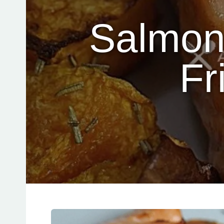
Salmone
Fr