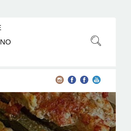
E
ANO