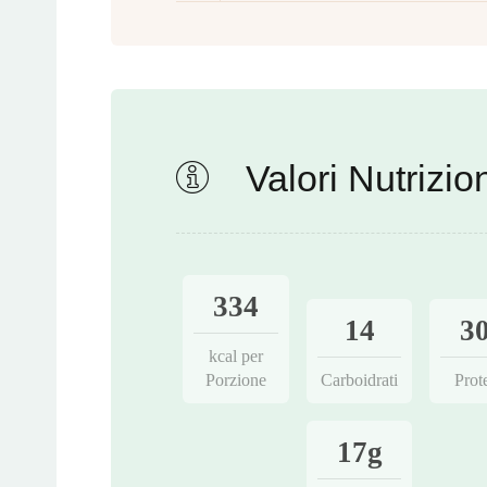
Valori Nutrizion
334
14
3
kcal per
Porzione
Carboidrati
Prot
17g