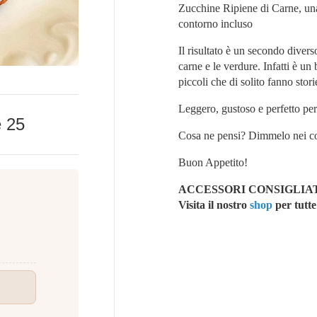
Zucchine Ripiene di Carne, una
contorno incluso
Il risultato è un secondo divers
carne e le verdure. Infatti è u
piccoli che di solito fanno stori
Leggero, gustoso e perfetto per
e
25
Cosa ne pensi? Dimmelo nei c
Buon Appetito!
ACCESSORI CONSIGLIAT
Vi
sita il nostro
shop
per tutte 