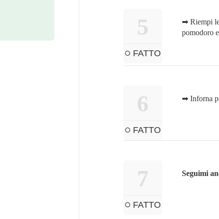
5
➡ Riempi le 
pomodoro e 
FATTO
6
➡ Inforna p
FATTO
7
Seguimi an
FATTO