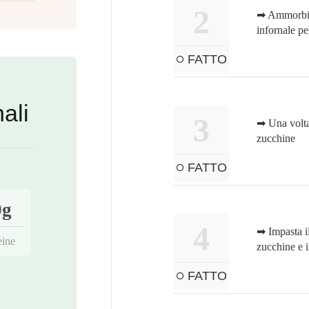
2
➡ Ammorbidi
infornale pe
FATTO
ali
3
➡ Una volta 
zucchine
FATTO
0g
4
➡ Impasta il
eine
zucchine e i
FATTO