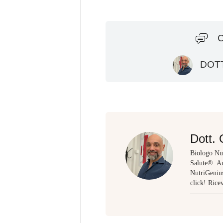
DOTT
Dott. 
Biologo Nut
Salute®. Au
NutriGenius,
click! Rice