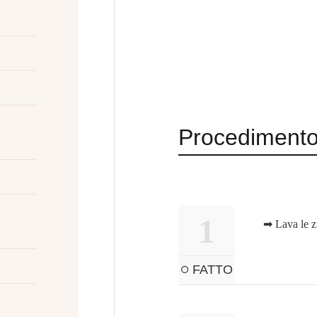
Procediment
1
➡ Lava le z
FATTO