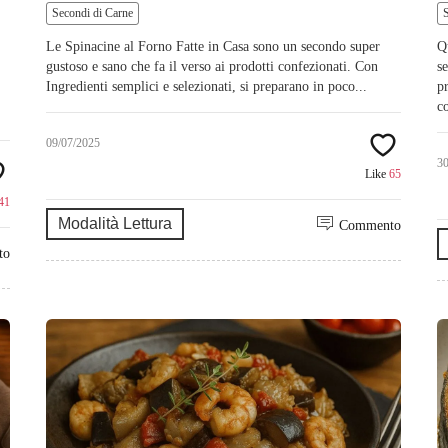
Secondi di Carne
Le Spinacine al Forno Fatte in Casa sono un secondo super
Q
gustoso e sano che fa il verso ai prodotti confezionati. Con
s
Ingredienti semplici e selezionati, si preparano in poco...
p
c
09/07/2025
3
Like
65
41
Modalità Lettura
Commento
to