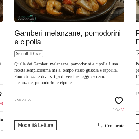
Gamberi melanzane, pomodorini
e cipolla
F
Secondi di Pesce
i
Quella dei Gamberi melanzane, pomodorini e cipolla è una
P
ricetta semplicissima ma al tempo stesso gustosa e saporita.
p
Puoi utilizzare diversi tipi di verdure, oggi useremo
L’
melanzane, pomodorini e cipolle....
1
22/06/2025
30
Like
30
to
Modalità Lettura
Commento