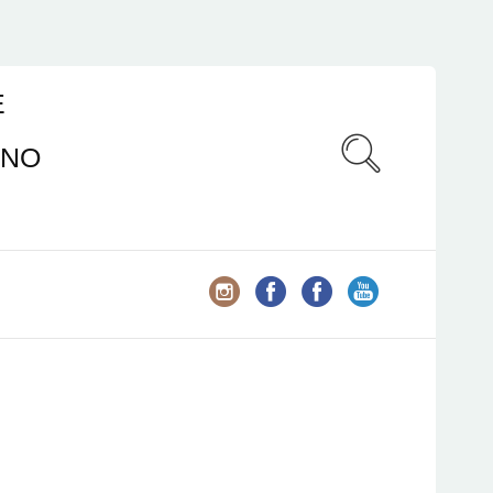
E
ANO