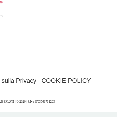
49
to
 sulla Privacy
COOKIE POLICY
I RISERVATI | © 2026 | P.Iva IT03561731203