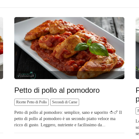
Petto di pollo al pomodoro
P
p
Ricette Petto di Pollo
Secondi di Carne
P
Petto di pollo al pomodoro: semplice, sano e saporito 🍅🍗 Il
petto di pollo al pomodoro è un secondo piatto veloce ma
L
ricco di gusto. Leggero, nutriente e facilissimo da...
so
s