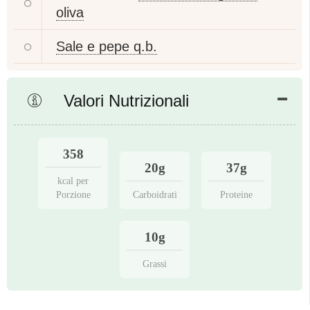
oliva
Sale e pepe q.b.
Valori Nutrizionali
358
20g
37g
kcal per
Porzione
Carboidrati
Proteine
10g
Grassi