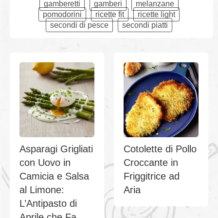
gamberetti
gamberi
melanzane
pomodorini
ricette fit
ricette light
secondi di pesce
secondi piatti
Asparagi Grigliati
Cotolette di Pollo
con Uovo in
Croccante in
Camicia e Salsa
Friggitrice ad
al Limone:
Aria
L’Antipasto di
Aprile che Fa