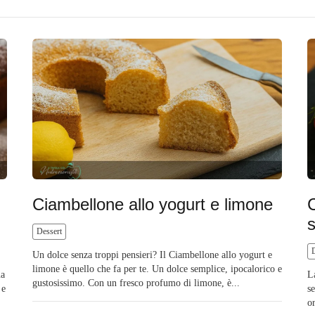
Ciambellone allo yogurt e limone
C
Dessert
Un dolce senza troppi pensieri? Il Ciambellone allo yogurt e
limone è quello che fa per te. Un dolce semplice, ipocalorico e
na
L
gustosissimo. Con un fresco profumo di limone, è...
 e
s
o