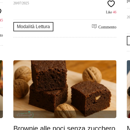
p
20/07/2025
Like
46
2
45
Modalità Lettura
Commento
to
Brownie alle noci senza zucchero
M