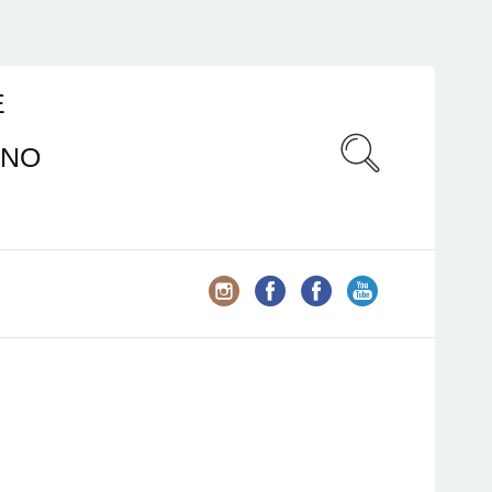
E
ANO