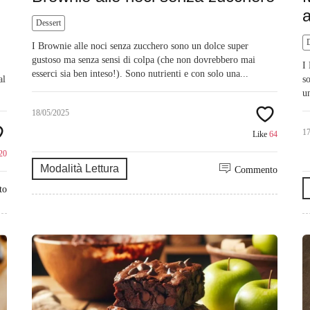
a
Dessert
I Brownie alle noci senza zucchero sono un dolce super
gustoso ma senza sensi di colpa (che non dovrebbero mai
I
esserci sia ben inteso!). Sono nutrienti e con solo una...
al
s
u
18/05/2025
1
Like
64
20
Modalità Lettura
Commento
to