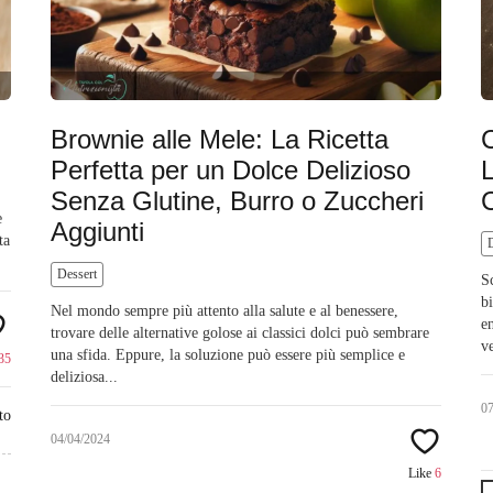
Brownie alle Mele: La Ricetta
C
Perfetta per un Dolce Delizioso
L
Senza Glutine, Burro o Zuccheri
C
e
Aggiunti
ta
Dessert
S
b
Nel mondo sempre più attento alla salute e al benessere,
e
trovare delle alternative golose ai classici dolci può sembrare
ve
una sfida. Eppure, la soluzione può essere più semplice e
35
deliziosa...
0
to
04/04/2024
Like
6