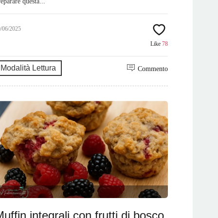
reparare questa...
0/06/2025
Like
78
Modalità Lettura
Commento
uffin integrali con frutti di bosco