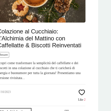
olazione al Cucchiaio:
’Alchimia del Mattino con
affellatte & Biscotti Reinventati
Dessert
copri come trasformare la semplicità del caffellatte e dei
iscotti in una colazione al cucchiaio che ti caricherà di
nergia e buonumore per tutta la giornata! Presentiamo una
rsione rivisitata...
7/10/2023
Like
2