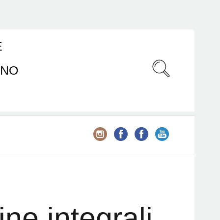
E
ANO
ine integrali