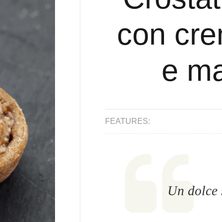
con cre
e ma
FEATURES:
Un dolce 