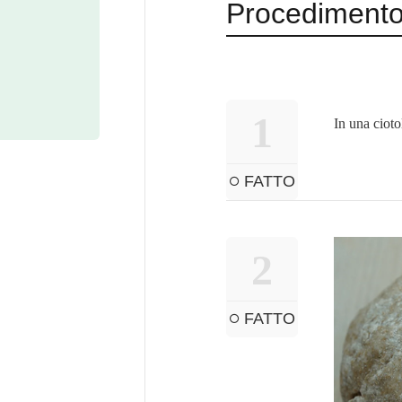
Procediment
1
In una cioto
FATTO
2
FATTO