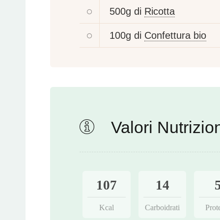
500g di
Ricotta
100g di
Confettura bio
Valori Nutrizion
107
14
Kcal
Carboidrati
Prot