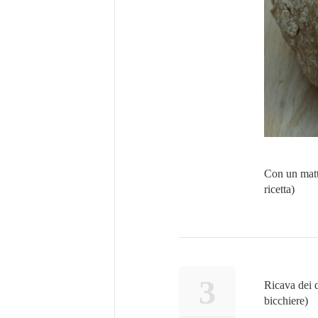
Con un matta
ricetta)
3
Ricava dei d
bicchiere)