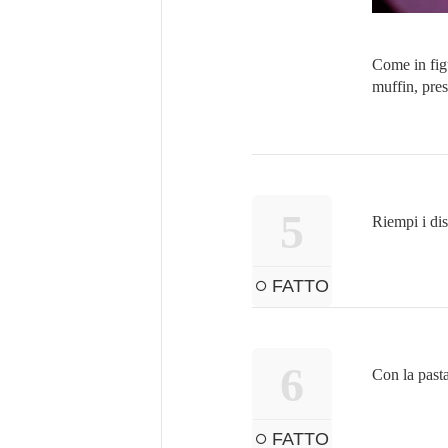
Come in figu
muffin, pre
5
Riempi i dis
FATTO
6
Con la pasta
FATTO