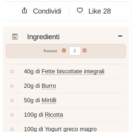
Condividi
Like
28
Ingredienti
Porzioni
40g di
Fette biscottate integrali
20g di
Burro
50g di
Mirtilli
100g di
Ricotta
100g di
Yogurt greco magro