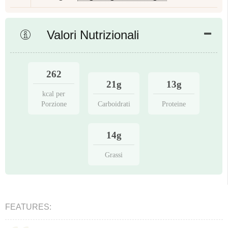
Valori Nutrizionali
262
21g
13g
kcal per
Porzione
Carboidrati
Proteine
14g
Grassi
FEATURES: