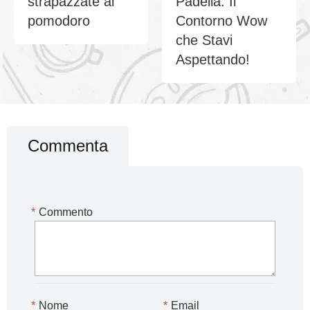
strapazzate al
Padella: Il
pomodoro
Contorno Wow
che Stavi
Aspettando!
Commenta
*
Commento
*
Nome
*
Email