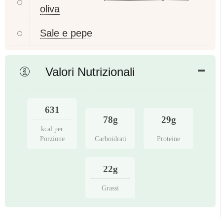
oliva
Sale e pepe
Valori Nutrizionali
631
78g
29g
kcal per
Porzione
Carboidrati
Proteine
22g
Grassi