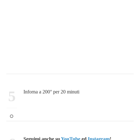
5
Inforna a 200° per 20 minuti
Seguimi anche su
YouTube
ed
Instagram
!