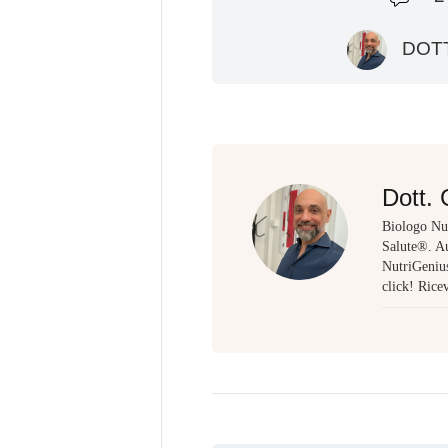
DOTT
Dott. 
Biologo Nut
Salute®. Au
NutriGenius,
click! Rice