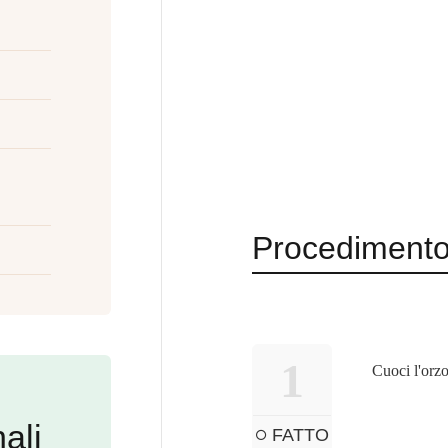
Procediment
1
Cuoci l'orzo
ali
FATTO