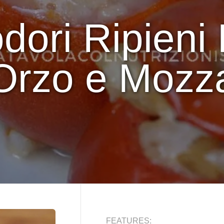
ori Ripieni F
Orzo e Mozza
FEATURES: