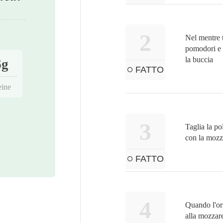
2
Nel mentre t
pomodori e 
la buccia
6g
FATTO
eine
3
Taglia la po
con la mozz
FATTO
4
Quando l'orz
alla mozzar