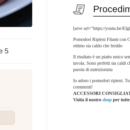
Procedi
[arve url=”https://youtu.be/
Pomodori Ripieni Filanti con Or
ottimo sia caldo che freddo
ke
5
Il risultato è un piatto unico se
tavola. Sono perfetti sia caldi c
parola di
nutrizionista
Io adoro i pomodori ripieni.
Tu
commenti!
ACCESSORI CONSIGLIAT
Vi
sita il nostro
shop
per tutte 