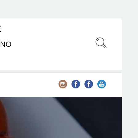
E
ANO