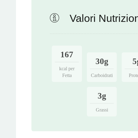
Valori Nutrizion
167
30g
5
kcal per
Fetta
Carboidrati
Prot
3g
Grassi