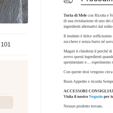
Torta di Mele
con Ricotta e Y
di una rivisitazione di uno dei 
ingredienti alternativi dal solito
Il risultato è dolce sofficissi
zucchero e senza burro né uov
e
101
Magari ti chiederai il perché d
avevo questi ingredienti quando
sperimentare e… esperimento riu
Con queste dosi vengono circa 
Buon Appetito e ricorda Sempr
ACCESSORI CONSIGLIAT
Vi
sita il nostro
Negozio
per tu
Nessun prodotto trovato.