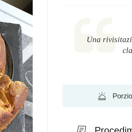
Una rivisitazi
cl
Porzio
Procedi