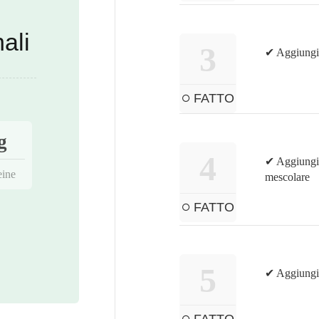
ali
3
✔ Aggiungi 
FATTO
g
4
✔ Aggiungi l
eine
mescolare
FATTO
5
✔ Aggiungi 
FATTO