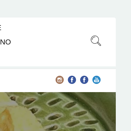
E
ANO