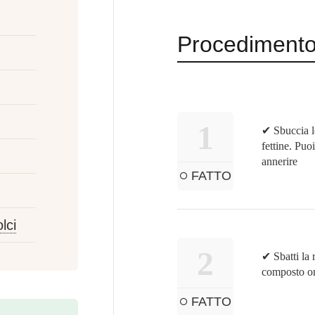
Procediment
1
✔ Sbuccia le
fettine. Puo
annerire
FATTO
lci
2
✔ Sbatti la r
composto 
FATTO