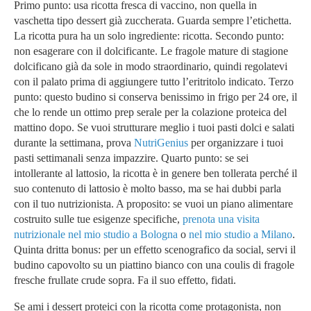
Primo punto: usa ricotta fresca di vaccino, non quella in
vaschetta tipo dessert già zuccherata. Guarda sempre l’etichetta.
La ricotta pura ha un solo ingrediente: ricotta. Secondo punto:
non esagerare con il dolcificante. Le fragole mature di stagione
dolcificano già da sole in modo straordinario, quindi regolatevi
con il palato prima di aggiungere tutto l’eritritolo indicato. Terzo
punto: questo budino si conserva benissimo in frigo per 24 ore, il
che lo rende un ottimo prep serale per la colazione proteica del
mattino dopo. Se vuoi strutturare meglio i tuoi pasti dolci e salati
durante la settimana, prova
NutriGenius
per organizzare i tuoi
pasti settimanali senza impazzire. Quarto punto: se sei
intollerante al lattosio, la ricotta è in genere ben tollerata perché il
suo contenuto di lattosio è molto basso, ma se hai dubbi parla
con il tuo nutrizionista. A proposito: se vuoi un piano alimentare
costruito sulle tue esigenze specifiche,
prenota una visita
nutrizionale nel mio studio a Bologna
o
nel mio studio a Milano
.
Quinta dritta bonus: per un effetto scenografico da social, servi il
budino capovolto su un piattino bianco con una coulis di fragole
fresche frullate crude sopra. Fa il suo effetto, fidati.
Se ami i dessert proteici con la ricotta come protagonista, non