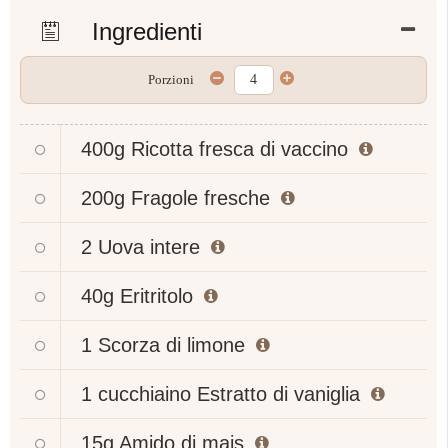
Ingredienti
Porzioni
400g
Ricotta fresca di vaccino
200g
Fragole fresche
2
Uova intere
40g
Eritritolo
1
Scorza di limone
1 cucchiaino
Estratto di vaniglia
15g
Amido di mais