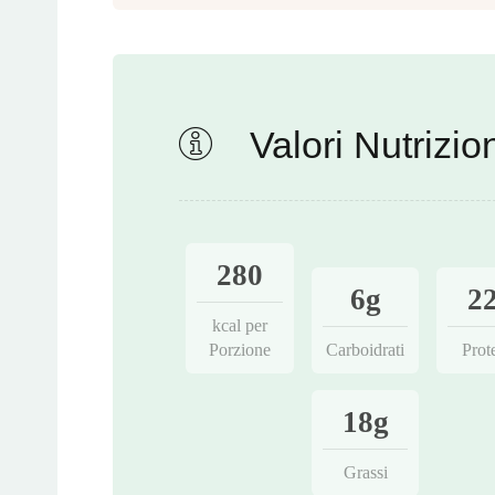
Valori Nutrizion
280
6g
2
kcal per
Porzione
Carboidrati
Prot
18g
Grassi