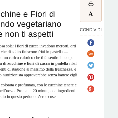
cchine e Fiori di
ondo vegetariano
CONDIVIDI
e non ti aspetti
osa sola: i fiori di zucca invadono mercati, orti e
che di solito finiscono fritti in pastella —
 un carico calorico che ti fa sentire in colpa
ta di zucchine e fiori di zucca in padella
ribalta
ienti di stagione al massimo della freschezza, e
uo nutrizionista approverebbe senza battere ciglio.
ce, colorata e profumata, con le zucchine tenere e i
nell’uovo. Pronta in 20 minuti, con ingredienti
ato in questo periodo. Zero scuse.