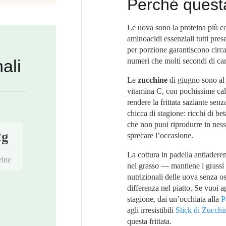
Perché questa
Le uova sono la proteina più co
aminoacidi essenziali tutti prese
per porzione garantiscono circ
numeri che molti secondi di ca
ali
Le
zucchine
di giugno sono al 
vitamina C, con pochissime cal
rendere la frittata saziante senz
chicca di stagione: ricchi di be
che non puoi riprodurre in ness
2g
sprecare l’occasione.
La cottura in padella antiader
eine
nel grasso — mantiene i grassi 
nutrizionali delle uova senza os
differenza nel piatto. Se vuoi a
stagione, dai un’occhiata alla
P
agli irresistibili
Stick di Zucchi
questa frittata.