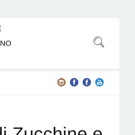
E
ANO
 di Zucchine e