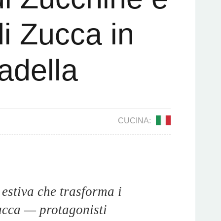
di Zucca in
adella
CUCINA:
 estiva che trasforma i
zucca — protagonisti