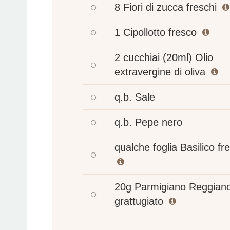
8
Fiori di zucca freschi
1
Cipollotto fresco
2 cucchiai (20ml)
Olio
extravergine di oliva
q.b.
Sale
q.b.
Pepe nero
qualche foglia
Basilico fr
20g
Parmigiano Reggian
grattugiato