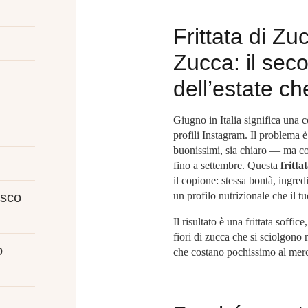
Frittata di Zu
Zucca: il sec
dell’estate ch
Giugno in Italia significa una c
profili Instagram. Il problema è 
buonissimi, sia chiaro — ma con
fino a settembre. Questa
fritta
il copione: stessa bontà, ingred
un profilo nutrizionale che il t
esco
Il risultato è una frittata soffi
fiori di zucca che si sciolgono 
o
che costano pochissimo al merc