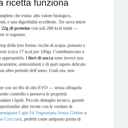
 ricetta funziona
mpleta che esista: alto valore biologico,
nti, e una digeribilità eccellente. Tre uova intere
a
22g di proteine
con soli 280 kcal totali —
rne si sognano.
top della loro forma: ricche di acqua, potassio e
orie (circa 17 kcal per 100g). Contribuiscono a
a appesantirla. I
fiori di zucca
sono invece una
tacarotene, antiossidanti e di quel sapore delicato
un altro periodo dell’anno. Usali ora, non
ente con un filo di olio EVO — senza affogarla
sotto controllo e preserva le proprietà
sidare i lipidi. Piccolo dettaglio tecnico, grande
pprofondire altre ricette con le verdure di
armigiana Light Fit Vegetariana Senza Glutine
o
ne Croccanti
, perfetti come antipasto prima di