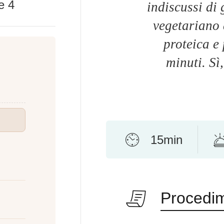
ke
4
indiscussi di
vegetariano 
proteica e
minuti. Sì,
15min
Procedi