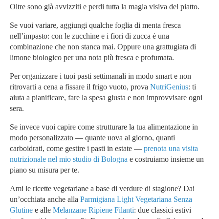
Oltre sono già avvizziti e perdi tutta la magia visiva del piatto.
Se vuoi variare, aggiungi qualche foglia di menta fresca
nell’impasto: con le zucchine e i fiori di zucca è una
combinazione che non stanca mai. Oppure una grattugiata di
limone biologico per una nota più fresca e profumata.
Per organizzare i tuoi pasti settimanali in modo smart e non
ritrovarti a cena a fissare il frigo vuoto, prova
NutriGenius
: ti
aiuta a pianificare, fare la spesa giusta e non improvvisare ogni
sera.
Se invece vuoi capire come strutturare la tua alimentazione in
modo personalizzato — quante uova al giorno, quanti
carboidrati, come gestire i pasti in estate —
prenota una visita
nutrizionale nel mio studio di Bologna
e costruiamo insieme un
piano su misura per te.
Ami le ricette vegetariane a base di verdure di stagione? Dai
un’occhiata anche alla
Parmigiana Light Vegetariana Senza
Glutine
e alle
Melanzane Ripiene Filanti
: due classici estivi