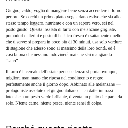
Giugno, caldo, voglia di mangiare bene senza accendere il forno
per ore. Se cerchi un primo piatto vegetariano estivo che sia allo
stesso tempo leggero, nutriente e con un sapore vero, sei nel
posto giusto. Questa insalata di farro con melanzane grigliate,
pomodori datterini e pesto di basilico fresco è esattamente quello
che ti serve: si prepara in poco più di 30 minuti, usa solo verdure
di stagione che adesso sono al massimo della loro bontà, ed è
così buona che nessuno indovinerà mai che stai mangiando
“sano”.
Il farro è il cereale dell’estate per eccellenza: si porta ovunque,
migliora man mano che riposa nel condimento e regge
perfettamente anche il giorno dopo. Abbinato alle melanzane —
protagoniste assolute del giugno italiano — ai datterini rossi
intensi e a un pesto verde brillante, diventa un piatto che parla da
solo. Niente carne, niente pesce, niente sensi di colpa.