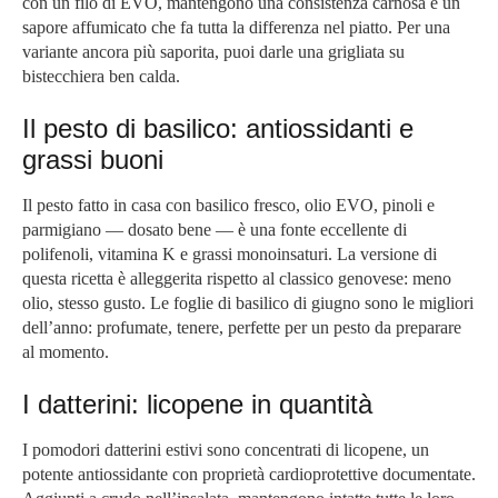
con un filo di EVO, mantengono una consistenza carnosa e un
sapore affumicato che fa tutta la differenza nel piatto. Per una
variante ancora più saporita, puoi darle una grigliata su
bistecchiera ben calda.
Il pesto di basilico: antiossidanti e
grassi buoni
Il pesto fatto in casa con basilico fresco, olio EVO, pinoli e
parmigiano — dosato bene — è una fonte eccellente di
polifenoli, vitamina K e grassi monoinsaturi. La versione di
questa ricetta è alleggerita rispetto al classico genovese: meno
olio, stesso gusto. Le foglie di basilico di giugno sono le migliori
dell’anno: profumate, tenere, perfette per un pesto da preparare
al momento.
I datterini: licopene in quantità
I pomodori datterini estivi sono concentrati di licopene, un
potente antiossidante con proprietà cardioprotettive documentate.