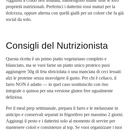
Aggiunti a crudo nell’insalata, mantengono intatte tutte le loro
proprietà nutrizionali. Preferisci i datterini rossi maturi per la
dolcezza, oppure alterna con quelli gialli per un colore che fa già
social da solo.
Consigli del Nutrizionista
Questa ricetta è un primo piatto vegetariano completo e
bilanciato, ma se vuoi farne un piatto unico proteico puoi
aggiungere 50g di feta sbriciolata o una manciata di ceci lessati:
alzi le proteine senza stravolgere il gusto. Per chi è celiaco, il
farro NON è adatto — in quel caso sostituiscilo con riso
integrale o quinoa per una versione gluten free ugualmente
deliziosa.
Per il meal prep settimanale, prepara il farro e le melanzane in
anticipo e conservali separati in frigorifero per massimo 2 giorni.
Aggiungi il pesto e i datterini solo al momento di servire per
mantenere colori e consistenze al top. Se vuoi organizzare i tuoi