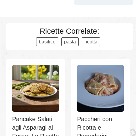
Ricette Correlate:
basilico
pasta
ricotta
Pancake Salati
Paccheri con
agli Asparagi al
Ricotta e
Forno: La Ricetta
Pomodorini