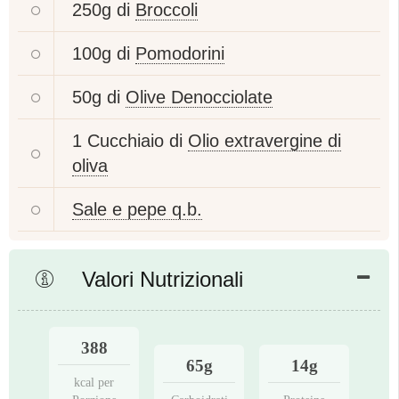
250g di
Broccoli
100g di
Pomodorini
50g di
Olive Denocciolate
1 Cucchiaio di
Olio extravergine di
oliva
Sale e pepe q.b.
Valori Nutrizionali
388
65g
14g
kcal per