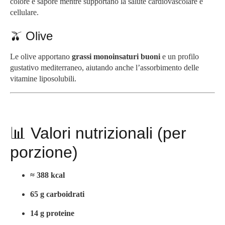
colore e sapore mentre supportano la salute cardiovascolare e
cellulare.
🫒 Olive
Le olive apportano
grassi monoinsaturi buoni
e un profilo
gustativo mediterraneo, aiutando anche l’assorbimento delle
vitamine liposolubili.
📊 Valori nutrizionali (per
porzione)
≈ 388 kcal
65 g carboidrati
14 g proteine