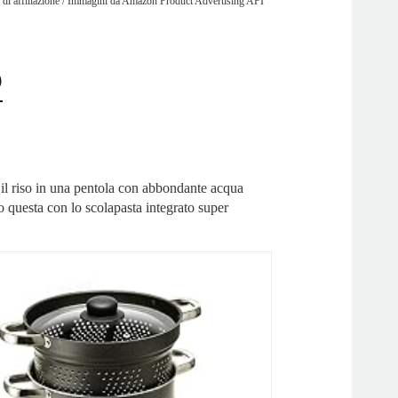
di affiliazione / Immagini da Amazon Product Advertising API
o
 il riso in una pentola con abbondante acqua
so questa con lo scolapasta integrato super