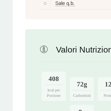
Sale q.b.
Valori Nutrizion
408
72g
1
kcal per
Porzione
Carboidrati
Prot