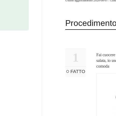
Ultimo aggiornamento 2026-08-07 / Link 
Procediment
1
Fai cuocere
salata, io u
comoda
FATTO