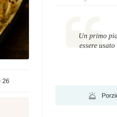
Un primo pia
essere usato 
e
26
Porzi