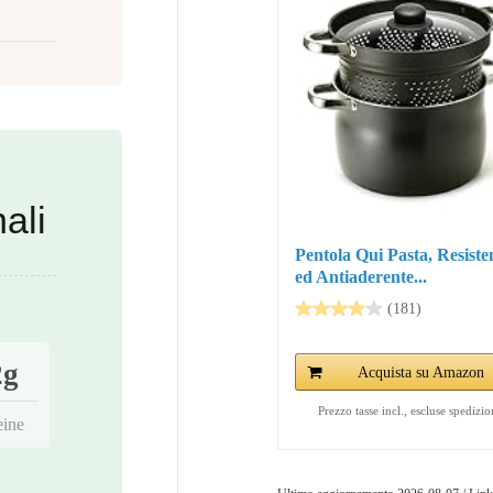
ali
Pentola Qui Pasta, Resiste
ed Antiaderente...
(181)
2g
Acquista su Amazon
Prezzo tasse incl., escluse spedizio
eine