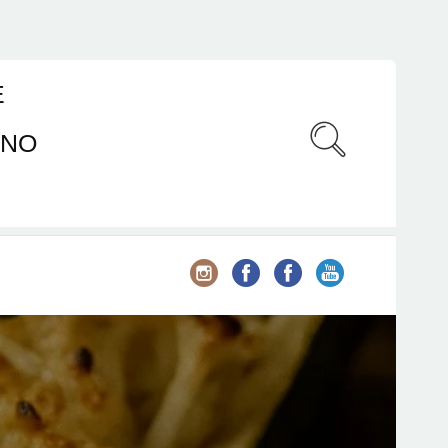
E
ANO