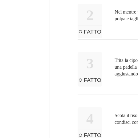
2
Nel mentre t
polpa e tagli
FATTO
3
Trita la cip
una padella
aggiustando 
FATTO
4
Scola il riso
condisci co
FATTO