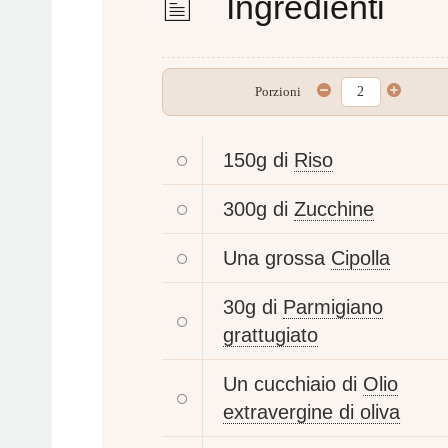
Ingredienti
Porzioni
150g di
Riso
300g di
Zucchine
Una grossa
Cipolla
30g di
Parmigiano
grattugiato
Un cucchiaio di
Olio
extravergine di oliva