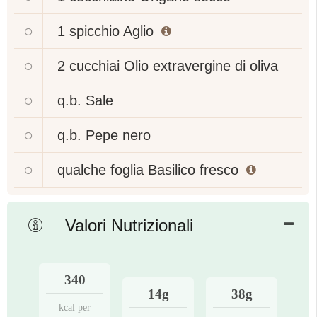
1 spicchio
Aglio
2 cucchiai
Olio extravergine di oliva
q.b.
Sale
q.b.
Pepe nero
qualche foglia
Basilico fresco
Valori Nutrizionali
340
14g
38g
kcal per