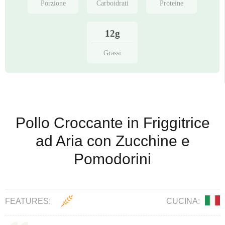
Porzione
Carboidrati
Proteine
12g
Grassi
Pollo Croccante in Friggitrice
ad Aria con Zucchine e
Pomodorini
FEATURES:
CUCINA: