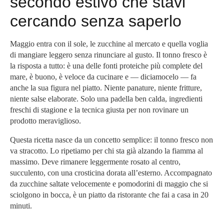
secondo estivo che stavi
cercando senza saperlo
Maggio entra con il sole, le zucchine al mercato e quella voglia
di mangiare leggero senza rinunciare al gusto. Il tonno fresco è
la risposta a tutto: è una delle fonti proteiche più complete del
mare, è buono, è veloce da cucinare e — diciamocelo — fa
anche la sua figura nel piatto. Niente panature, niente fritture,
niente salse elaborate. Solo una padella ben calda, ingredienti
freschi di stagione e la tecnica giusta per non rovinare un
prodotto meraviglioso.
Questa ricetta nasce da un concetto semplice: il tonno fresco non
va stracotto. Lo ripetiamo per chi sta già alzando la fiamma al
massimo. Deve rimanere leggermente rosato al centro,
succulento, con una crosticina dorata all’esterno. Accompagnato
da zucchine saltate velocemente e pomodorini di maggio che si
sciolgono in bocca, è un piatto da ristorante che fai a casa in 20
minuti.