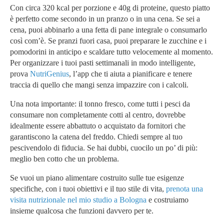
Con circa 320 kcal per porzione e 40g di proteine, questo piatto
è perfetto come secondo in un pranzo o in una cena. Se sei a
cena, puoi abbinarlo a una fetta di pane integrale o consumarlo
così com’è. Se pranzi fuori casa, puoi preparare le zucchine e i
pomodorini in anticipo e scaldare tutto velocemente al momento.
Per organizzare i tuoi pasti settimanali in modo intelligente,
prova
NutriGenius
, l’app che ti aiuta a pianificare e tenere
traccia di quello che mangi senza impazzire con i calcoli.
Una nota importante: il tonno fresco, come tutti i pesci da
consumare non completamente cotti al centro, dovrebbe
idealmente essere abbattuto o acquistato da fornitori che
garantiscono la catena del freddo. Chiedi sempre al tuo
pescivendolo di fiducia. Se hai dubbi, cuocilo un po’ di più:
meglio ben cotto che un problema.
Se vuoi un piano alimentare costruito sulle tue esigenze
specifiche, con i tuoi obiettivi e il tuo stile di vita,
prenota una
visita nutrizionale nel mio studio a Bologna
e costruiamo
insieme qualcosa che funzioni davvero per te.