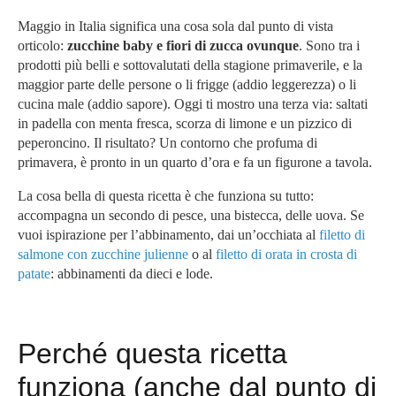
Maggio in Italia significa una cosa sola dal punto di vista
orticolo:
zucchine baby e fiori di zucca ovunque
. Sono tra i
prodotti più belli e sottovalutati della stagione primaverile, e la
maggior parte delle persone o li frigge (addio leggerezza) o li
cucina male (addio sapore). Oggi ti mostro una terza via: saltati
in padella con menta fresca, scorza di limone e un pizzico di
peperoncino. Il risultato? Un contorno che profuma di
primavera, è pronto in un quarto d’ora e fa un figurone a tavola.
La cosa bella di questa ricetta è che funziona su tutto:
accompagna un secondo di pesce, una bistecca, delle uova. Se
vuoi ispirazione per l’abbinamento, dai un’occhiata al
filetto di
salmone con zucchine julienne
o al
filetto di orata in crosta di
patate
: abbinamenti da dieci e lode.
Perché questa ricetta
funziona (anche dal punto di