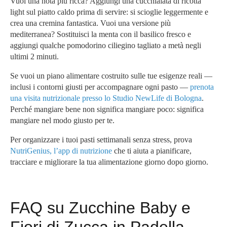
Vuoi una nota più ricca? Aggiungi una cucchiaiata di ricotta
light sul piatto caldo prima di servire: si scioglie leggermente e
crea una cremina fantastica. Vuoi una versione più
mediterranea? Sostituisci la menta con il basilico fresco e
aggiungi qualche pomodorino ciliegino tagliato a metà negli
ultimi 2 minuti.
Se vuoi un piano alimentare costruito sulle tue esigenze reali —
inclusi i contorni giusti per accompagnare ogni pasto —
prenota
una visita nutrizionale presso lo Studio NewLife di Bologna
.
Perché mangiare bene non significa mangiare poco: significa
mangiare nel modo giusto per te.
Per organizzare i tuoi pasti settimanali senza stress, prova
NutriGenius, l’app di nutrizione
che ti aiuta a pianificare,
tracciare e migliorare la tua alimentazione giorno dopo giorno.
FAQ su Zucchine Baby e