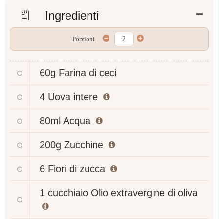
Ingredienti
Porzioni
60g
Farina di ceci
4
Uova intere
80ml
Acqua
200g
Zucchine
6
Fiori di zucca
1 cucchiaio
Olio extravergine di oliva