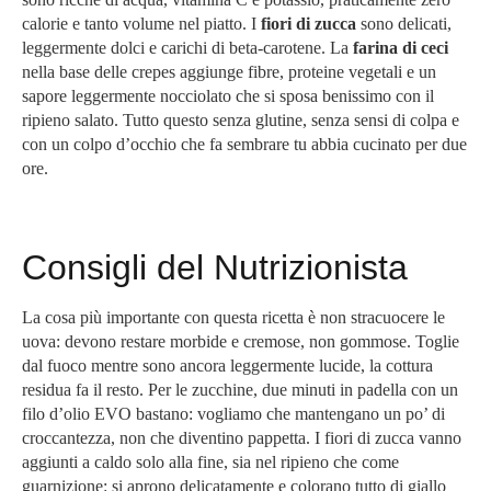
calorie e tanto volume nel piatto. I
fiori di zucca
sono delicati,
leggermente dolci e carichi di beta-carotene. La
farina di ceci
nella base delle crepes aggiunge fibre, proteine vegetali e un
sapore leggermente nocciolato che si sposa benissimo con il
ripieno salato. Tutto questo senza glutine, senza sensi di colpa e
con un colpo d’occhio che fa sembrare tu abbia cucinato per due
ore.
Consigli del Nutrizionista
La cosa più importante con questa ricetta è non stracuocere le
uova: devono restare morbide e cremose, non gommose. Toglie
dal fuoco mentre sono ancora leggermente lucide, la cottura
residua fa il resto. Per le zucchine, due minuti in padella con un
filo d’olio EVO bastano: vogliamo che mantengano un po’ di
croccantezza, non che diventino pappetta. I fiori di zucca vanno
aggiunti a caldo solo alla fine, sia nel ripieno che come
guarnizione: si aprono delicatamente e colorano tutto di giallo