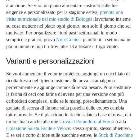
arancione. Se vuoi un piano alimentare costruito sulle tue
esigenze e personalizzato per la stagione estiva,
prenota una
visita nutrizionale nel mio studio di Bologna
: lavoriamo insieme
su cosa mettere nel piatto ogni giorno, non solo il giorno che sei
motivato. Per organizzare i tuoi pasti settimanali in modo
semplice e pratico, prova
NutriGenius
: pianifichi la settimana in
pochi minuti e non ti ritrovi alle 13 a fissare il frigo vuoto.
Varianti e personalizzazioni
Se vuoi aumentare il volume proteico, aggiungi un cucchiaio di
ricotta fresca nel ripieno insieme alle uova: si amalgama
perfettamente e aggiunge cremosità senza pesare. Puoi sostituire
la farina di ceci con farina di avena per una versione con più
carboidrati complessi, utile se le mangi post-allenamento. Una
grattata di scorza di limone sulla pastella delle crepes cambia
tutto: provalo. Se ti piacciono le ricette salate a base di uova, dai
un’occhiata anche alle mie
Uova al Pomodoro al Forno
o alla
Colazione Salata Facile e Veloce
: stesso spirito, stesso obiettivo.
E se sei a corto di idee sulle zucchine estive, le
Stick di Zucchine