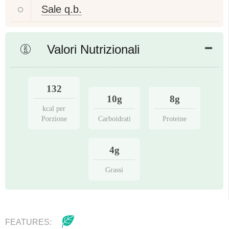
Sale q.b.
Valori Nutrizionali
132
10g
8g
kcal per
Porzione
Carboidrati
Proteine
4g
Grassi
FEATURES: