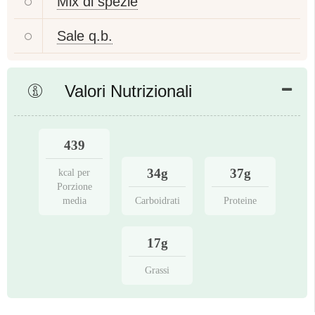
Mix di spezie
Sale q.b.
Valori Nutrizionali
439
34g
37g
kcal per
Porzione
media
Carboidrati
Proteine
17g
Grassi